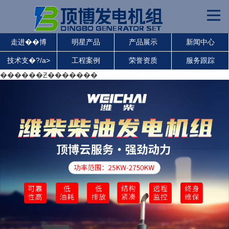
走进��博
明星产品
产品展示
新闻中心
技术支�?/a>
工程案例
荣誉资质
服务跟踪
������Ƶ�������
��h��斯柴油发甉|���l?
沃尔沃发甉|���l?
珀金斯发电机组
静音发电机组
潍柴发电机组
上柴发电机组
玉柴发电机组