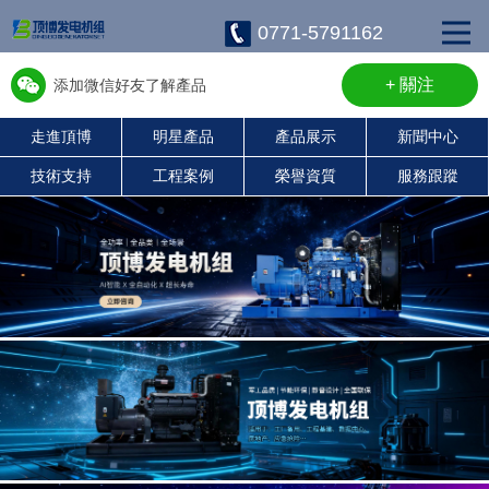
0771-5791162
+ 關注
添加微信好友了解產品
走進頂博
明星產品
產品展示
新聞中心
w13667715899
技術支持
工程案例
榮譽資質
服務跟蹤
康明斯柴油發電機組
珀金斯發電機組
沃爾沃發電機組
靜音發電機組
濰柴發電機組
上柴發電機組
玉柴發電機組