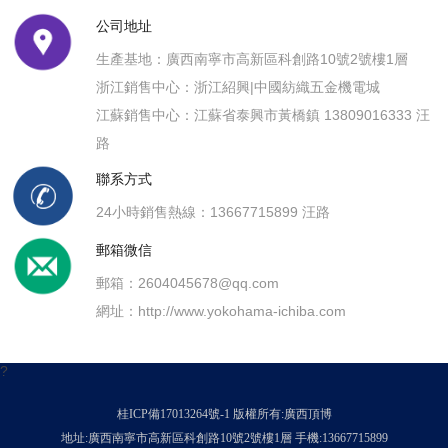
公司地址
生產基地：廣西南寧市高新區科創路10號2號樓1層
浙江銷售中心：浙江紹興|中國紡織五金機電城
江蘇銷售中心：江蘇省泰興市黃橋鎮 13809016333 汪
路
聯系方式
24小時銷售熱線：13667715899 汪路
郵箱微信
郵箱：2604045678@qq.com
網址：
http://www.yokohama-ichiba.com
?
桂ICP備17013264號-1
版權所有:廣西頂博
地址:廣西南寧市高新區科創路10號2號樓1層 手機:13667715899