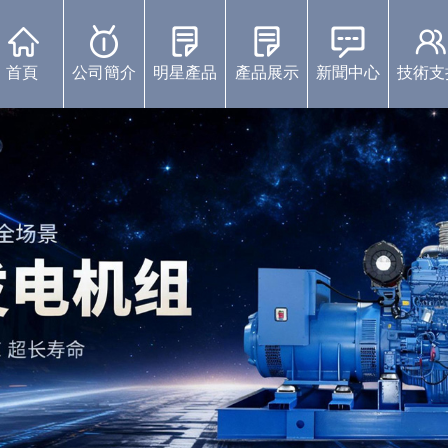
首頁
公司簡介
明星產品
產品展示
新聞中心
技術支
康明斯柴油發電機組
珀金斯發電機組
沃爾沃發電機組
靜音發電機組
濰柴發電機組
上柴發電機組
玉柴發電機組
中標通知書
視頻展示
企業動態