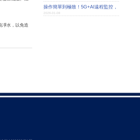
設備會“說話”
操作簡單到極致！5G+AI遠程監控，
2026-01-08
智能發電機組，讓你躺在家里也能掌
控電力！
純凈水，以免造