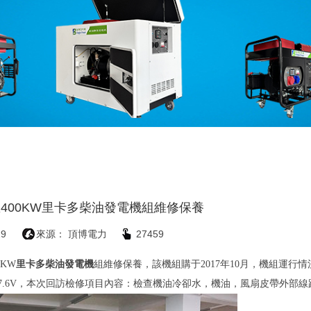
400KW里卡多柴油發電機組維修保養
29
來源： 頂博電力
27459
KW
里卡多柴油發電機
組維修保養，該機組購于2017年10月，機組運行情況
4℃ 電瓶27.6V，本次回訪檢修項目內容：檢查機油冷卻水，機油，風扇皮帶外部