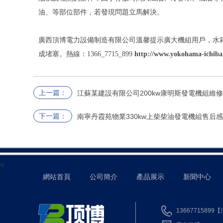
油、等部位部件，若發現問題立馬解決。
廣西頂博電力設備制造有限公司溫馨提示廣大機組用戶，水
成堵塞。熱線：1366_7715_899
http://www.yokohama-ichib
上一篇：
江蘇某建設有限公司200kw康明斯發電機組維
下一篇：
南寧丹霞苑物業330kw上柴柴油發電機組售后
?
網站首頁
公司簡介
產品展示
新聞中心
13667715899