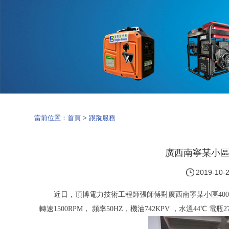
當前位置：
首頁
>
跟蹤服務
廣西南寧某小區
2019-10-
近日，頂博電力技術工程師張師傅對廣西南寧某小區400
轉速1500RPM， 頻率50HZ，機油742KPV ，水溫4