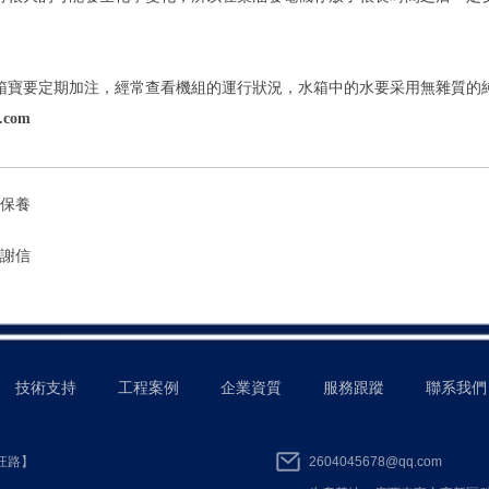
箱寶要定期加注，經常查看機組的運行狀況，水箱中的水要采用無雜質的
a.com
修保養
感謝信
技術支持
工程案例
企業資質
服務跟蹤
聯系我們
【汪路】
2604045678@qq.com