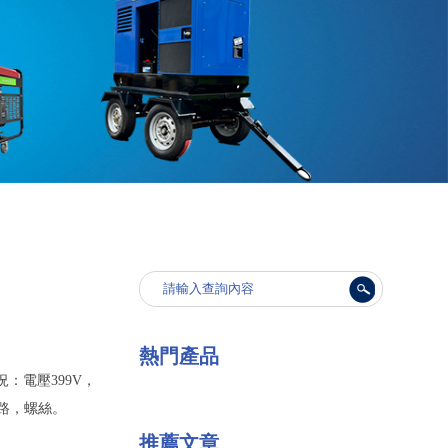
熱門產品
：電壓399V，
線路，螺絲。
推薦文章