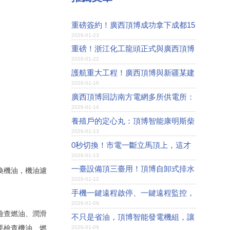
重磅簽約！廣西頂博成功拿下成都15
2026-01-23
萬噸高端化工項目電力保障
重磅！浙江化工龍頭正式與廣西頂博
2026-01-22
簽約采購800kW玉柴動力機組！
護航重大工程！廣西頂博與新疆某建
2026-01-16
工簽訂發電機組戰略采購協議
廣西頂博回訪南方電網多所供電所：
2026-01-14
10KW發電機表現卓越獲高度贊譽
養殖戶的定心丸：頂博智能康明斯柴
2026-01-13
油發電機組讓養殖場永不斷電
0秒切換！市電一斷立馬頂上，這才
2026-01-13
是養殖場該有的備用電源！
一臺設備頂三臺用！頂博自卸式排水
換機油，機油濾
2026-01-12
方艙用科技破解積水困局，成建筑行
手機一鍵遠程啟停、一鍵遠程監控，
業黑科技
2026-01-09
智能化讓發電機組操作簡單到極致
檢查燃油、潤滑
不只是省油，頂博智能發電機組，讓
2026-01-09
要檢查機油、燃