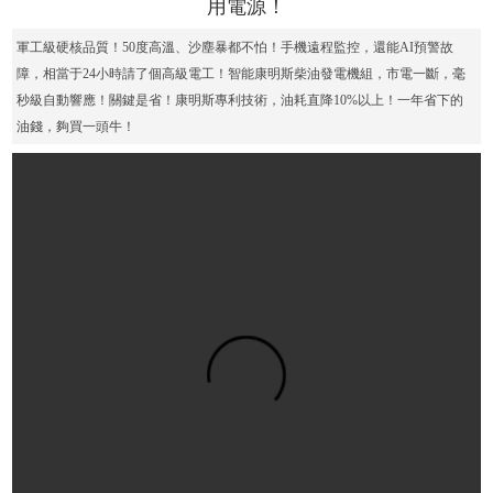
用電源！
軍工級硬核品質！50度高溫、沙塵暴都不怕！手機遠程監控，還能AI預警故
障，相當于24小時請了個高級電工！智能康明斯柴油發電機組，市電一斷，毫
秒級自動響應！關鍵是省！康明斯專利技術，油耗直降10%以上！一年省下的
油錢，夠買一頭牛！