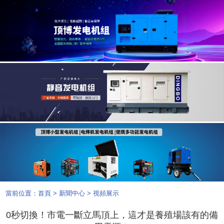
當前位置：
首頁
>
新聞中心
>
視頻展示
0秒切換！市電一斷立馬頂上，這才是養殖場該有的備