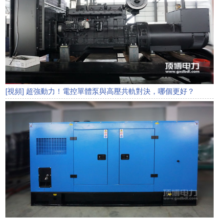
[視頻] 超強動力！電控單體泵與高壓共軌對決，哪個更好？