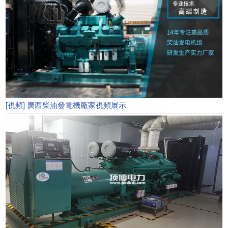
[視頻] 廣西柴油發電機廠家視頻展示