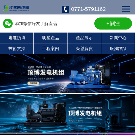
0771-5791162
+ 關注
添加微信好友了解產品
走進頂博
明星產品
產品展示
新聞中心
w13667715899
技術支持
工程案例
榮譽資質
服務跟蹤
康明斯柴油發電機組
珀金斯發電機組
沃爾沃發電機組
靜音發電機組
濰柴發電機組
上柴發電機組
玉柴發電機組