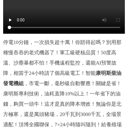
停電10分鐘，一次損失超十萬！你賠得起嗎？別用那
種慢吞吞的老式機器了！軍工級硬核品質！50度高
溫、沙塵暴都不怕！手機遠程監控，還能AI預警故
障，相當于24小時請了個高級電工！智能
康明斯柴油
發電機組
，市電一斷，毫秒級自動響應！關鍵是省！
康明斯專利技術，油耗直降10%以上！一年省下的油
錢，夠買一頭牛！這才是真的降本增效！無論你是北
方極寒，還是萬頭豬場，20千瓦到3000千瓦，全場景
適配！頂博全國聯保，7×24小時隨叫隨到！給養殖場