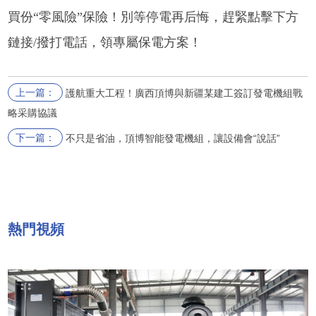
買份“零風險”保險！別等停電再后悔，趕緊點擊下方
鏈接/撥打電話，領專屬保電方案！
上一篇：
護航重大工程！廣西頂博與新疆某建工簽訂發電機組戰
略采購協議
下一篇：
不只是省油，頂博智能發電機組，讓設備會“說話”
熱門視頻