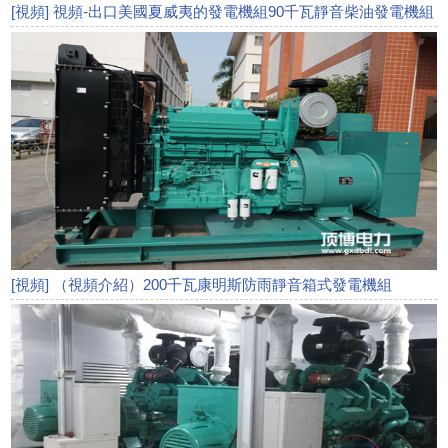
[視頻] 視頻-出口美國夏威夷的發電機組90千瓦靜音柴油發電機組
[視頻] （視頻介紹）200千瓦康明斯防雨靜音箱式發電機組