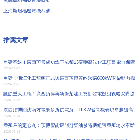
無錫斯坦福發電機型號
上海斯坦福發電機型號
推薦文章
重磅簽約！廣西頂博成功拿下成都15萬噸高端化工項目電力保障
2026-01-23
重磅！浙江化工龍頭正式與廣西頂博簽約采購800kW玉柴動力機
2026-01-22
組！
護航重大工程！廣西頂博與新疆某建工簽訂發電機組戰略采購協
2026-01-16
議
廣西頂博回訪南方電網多所供電所：10KW發電機表現卓越獲高
2026-01-14
度贊譽
養殖戶的定心丸：頂博智能康明斯柴油發電機組讓養殖場永不斷
2026-01-13
電