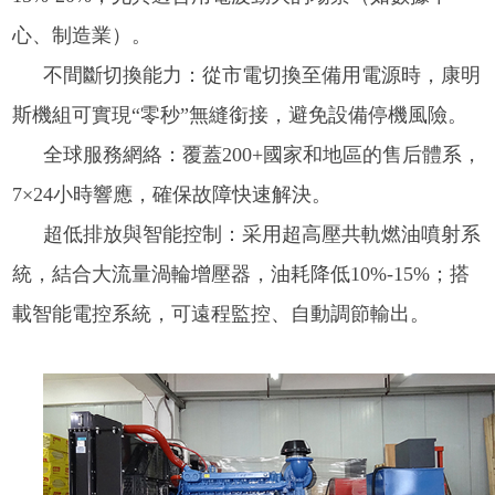
心、制造業）。
不間斷切換能力：從市電切換至備用電源時，康明
斯機組可實現“零秒”無縫銜接，避免設備停機風險。
全球服務網絡：覆蓋200+國家和地區的售后體系，
7×24小時響應，確保故障快速解決。
超低排放與智能控制：采用超高壓共軌燃油噴射系
統，結合大流量渦輪增壓器，油耗降低10%-15%；搭
載智能電控系統，可遠程監控、自動調節輸出。