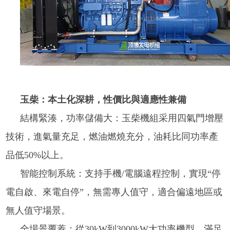
玉柴：本土化深耕，性價比與適應性兼備
結構緊湊，功率儲備大：玉柴機組采用四氣門增壓
技術，進氣量充足，燃油燃燒充分，油耗比同功率產
品低50%以上。
智能控制系統：支持手機/電腦遠程控制，實現“停
電自啟、來電自停”，無需專人值守，適合偏遠地區或
無人值守場景。
全場景覆蓋：從30kW到3000kW大功率機型，滿足