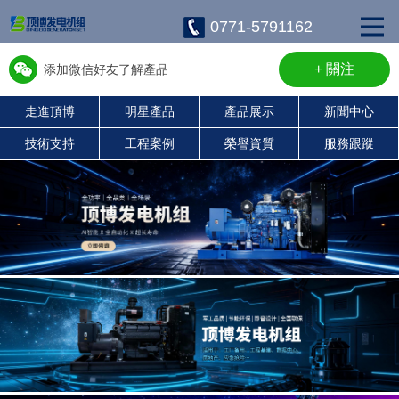
0771-5791162
+ 關注
添加微信好友了解產品
走進頂博
明星產品
產品展示
新聞中心
w13667715899
技術支持
工程案例
榮譽資質
服務跟蹤
康明斯柴油發電機組
珀金斯發電機組
沃爾沃發電機組
靜音發電機組
濰柴發電機組
上柴發電機組
玉柴發電機組