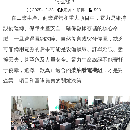
怎么挑？
2025-12-25
來源： 頂博
593
在工業生產、商業運營和重大項目中，電力是維持
設備運轉、保障生產安全、確保數據存儲的核心命
脈。一旦遭遇電網故障、自然災害或突發停電，缺乏
可靠備用電源的后果可能是設備損壞、訂單延誤、數
據丟失，甚至危及人員安全。電力生命線絕不能寄托
于僥幸，選擇一款真正適合的
柴油發電機組
，才是對
企業、項目和團隊負責的關鍵決策。