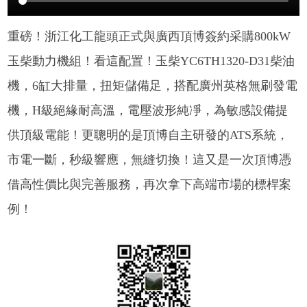
重磅！浙江化工龍頭正式與廣西頂博簽約采購800kW
玉柴動力機組！看這配置！玉柴YC6TH1320-D31柴油
機，6缸大排量，扭矩儲備足，搭配廣州英格無刷發電
機，H級絕緣耐高溫，電壓波形純凈，為敏感設備提
供頂級電能！更聰明的是頂博自主研發的ATS系統，
市電一斷，秒級響應，無縫切換！這又是一次頂博憑
借高性價比與完善服務，再次拿下高端市場的標桿案
例！