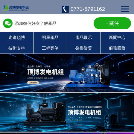
0771-5791162
+ 關注
添加微信好友了解產品
走進頂博
明星產品
產品展示
新聞中心
w13667715899
技術支持
工程案例
榮譽資質
服務跟蹤
康明斯柴油發電機組
珀金斯發電機組
沃爾沃發電機組
靜音發電機組
濰柴發電機組
上柴發電機組
玉柴發電機組