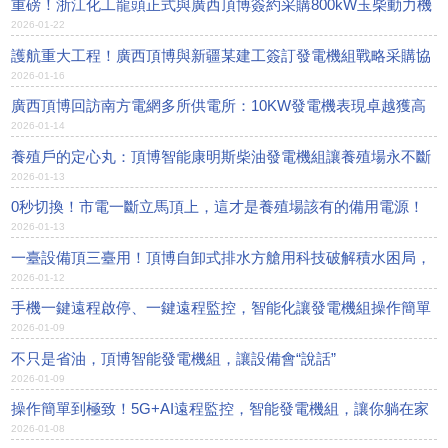
重磅！浙江化工龍頭正式與廣西頂博簽約采購800kW玉柴動力機
2026-01-22
組！
護航重大工程！廣西頂博與新疆某建工簽訂發電機組戰略采購協
2026-01-16
議
廣西頂博回訪南方電網多所供電所：10KW發電機表現卓越獲高
2026-01-14
度贊譽
養殖戶的定心丸：頂博智能康明斯柴油發電機組讓養殖場永不斷
2026-01-13
電
0秒切換！市電一斷立馬頂上，這才是養殖場該有的備用電源！
2026-01-13
一臺設備頂三臺用！頂博自卸式排水方艙用科技破解積水困局，
2026-01-12
成建筑行業黑科技
手機一鍵遠程啟停、一鍵遠程監控，智能化讓發電機組操作簡單
2026-01-09
到極致
不只是省油，頂博智能發電機組，讓設備會“說話”
2026-01-09
操作簡單到極致！5G+AI遠程監控，智能發電機組，讓你躺在家
2026-01-08
里也能掌控電力！