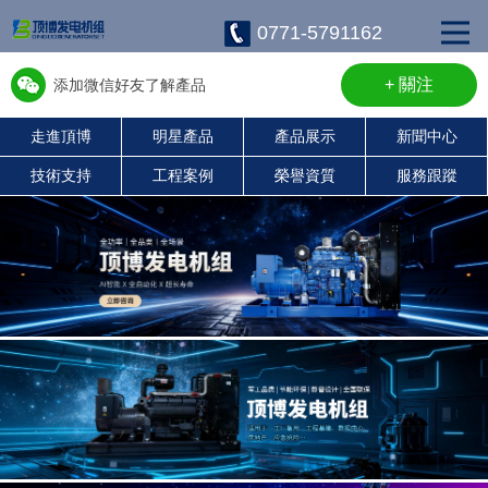
0771-5791162
+ 關注
添加微信好友了解產品
走進頂博
明星產品
產品展示
新聞中心
w13667715899
技術支持
工程案例
榮譽資質
服務跟蹤
康明斯柴油發電機組
珀金斯發電機組
沃爾沃發電機組
靜音發電機組
濰柴發電機組
上柴發電機組
玉柴發電機組