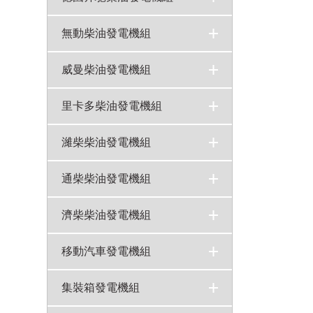
奔馳發電機組
480KW奔馳柴油發電機組12V1600G10F技術規格參數
200kw奔馳柴油發電機組MTU型號6R1600G10F規格技術參數
300KW德國MTU奔馳柴油發電機組8V1600G20F柴油機技術參數
>
>
>
>
無動柴油發電機組
無動發電機組
300KW無動柴油發電機組技術參數WD145TAD30
250KW無動柴油發電機組技術參數WD135TAD28
200KW無動柴油發電機組技術參數WD129TAD23
>
>
>
>
威曼柴油發電機組
威曼柴油發電機組
280KW威曼（VMAN）柴油發電機組型號D11A技術參數
350KW威曼柴油發電機組D15A1技術參數規格
>
>
>
里卡多柴油發電機組
里卡多多發電機組
500KW里卡多柴油發電機組型號TAD500GE技術參數
300KW里卡多柴油發電機組型號TAD300GE技術參數
>
>
>
濰柴柴油發電機組
濰柴發電機組
100千瓦濰柴斯太爾柴油發電機組技術參數WD41524D01N
150KW濰柴發電機組R6113ZLD技術參數
120KW濰柴道依茨柴油發電機組WP6D152E200柴油機技術參數
200KW濰柴斯太爾柴油發電機組技術參數WD61546D01N
>
>
>
>
>
通柴柴油發電機組
通柴發電機組
150KW南通股份柴油發電機組技術參數6135AZD
200KW南通股份柴油發電機組技術參數6135AZLD
>
>
>
濟柴柴油發電機組
濟柴發電機組
400kw濟柴柴油發電機組G6190ZL技術參數
>
>
移動汽車發電機組
移動電源車
移動汽車發電機組
>
>
集裝箱發電機組