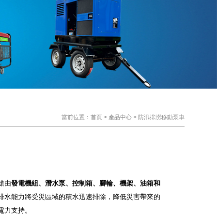
當前位置：
首頁
>
產品中心
>
防汛排澇移動泵車
艙由
發電機組、潛水泵、控制箱、腳輪、機架、油箱和
排水能力將受災區域的積水迅速排除，降低災害帶來的
電力支持。