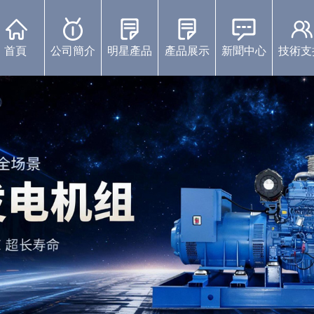
首頁
公司簡介
明星產品
產品展示
新聞中心
技術支
康明斯柴油發電機組
珀金斯發電機組
沃爾沃發電機組
靜音發電機組
濰柴發電機組
上柴發電機組
玉柴發電機組
中標通知書
視頻展示
企業動態