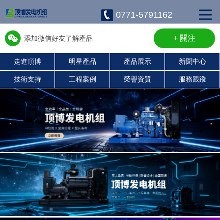
0771-5791162
+ 關注
添加微信好友了解產品
走進頂博
明星產品
產品展示
新聞中心
w13667715899
技術支持
工程案例
榮譽資質
服務跟蹤
康明斯柴油發電機組
珀金斯發電機組
沃爾沃發電機組
靜音發電機組
濰柴發電機組
上柴發電機組
玉柴發電機組