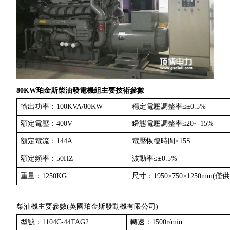
80KW珀金斯柴油發電機組主要技術參數
輸出功率：100KVA/80KW
穩定電壓調整率≤±0.5%
額定電壓：400V
瞬態電壓調整率≤20~-15%
額定電流：144A
電壓恢復時間≤15S
額定頻率：50HZ
波動率≤±0.5%
重量：1250KG
尺寸：1950×750×1250mm(僅
柴油機主要參數(英國珀金斯發動機有限公司)
型號：1104C-44TAG2
轉速：1500r/min