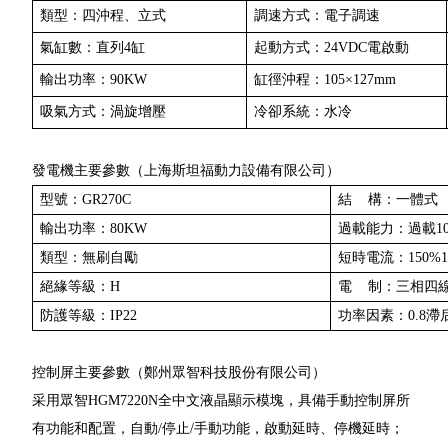
類型：四沖程、立式
調速方式：電子調速
氣缸數：直列4缸
起動方式：24VDC電啟動
輸出功率：90KW
缸徑沖程：105×127mm
吸氣方式：渦旋增壓
冷卻系統：水冷
發電機主要參數（上海斯坦福動力設備有限公司）
型號：GR270C
結 構：一體式
輸出功率：80KW
過載能力：過載1
類型：無刷自勵
短時電流：150%1
絕緣等級：H
電 制：三相四
防護等級：IP22
功率因素：0.8滯
控制屏主要參數（鄭州眾智科技股份有限公司）
采用眾智HGM7220N全中文液晶顯示模塊，具備手動控制屏所
有功能和配置，自動/停止/手動功能，啟動延時、停機延時；