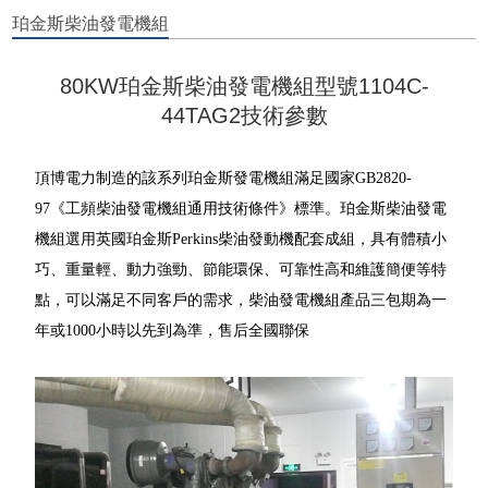
珀金斯柴油發電機組
80KW珀金斯柴油發電機組型號1104C-
44TAG2技術參數
頂博電力制造的該系列珀金斯發電機組滿足國家GB2820-
97《工頻柴油發電機組通用技術條件》標準。珀金斯柴油發電
機組選用英國珀金斯Perkins柴油發動機配套成組，具有體積小
巧、重量輕、動力強勁、節能環保、可靠性高和維護簡便等特
點，可以滿足不同客戶的需求，柴油發電機組產品三包期為一
年或1000小時以先到為準，售后全國聯保