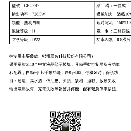
型號：GR400D
結 構：一體式
輸出功率：728KW
過載能力：過載10
類型：無刷自勵
短時電流：150%10
絕緣等級：H
電 制：三相四線
防護等級：IP22
功率因素：0.8滯后
控制屏主要參數（鄭州眾智科技股份有限公司）
采用眾智6110全中文液晶顯示模塊，具備手動控制屏所有功能
和配置，自動/停止/手動功能，啟動延時、停機延時；保護功
能：超速、高水溫、低油壓、欠頻、缺相、過載、啟動失敗、
輸出電壓故障、充電失敗等報警并停機，配有緊急停車按鈕。