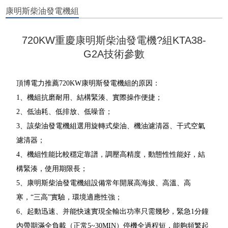
康明斯柴油發電機組
720KW重慶康明斯柴油發電機?組KTA38-
G2A技術參數
頂博電力推薦720KW康明斯發電機組的原因：
1、機組抗磨耐用、結構緊湊、實際操作便捷；
2、低油耗、低排放、低噪音；
3、該柴油發電機組選用旋轉式柴油、機油濾清器、干式空氣
濾清器；
4、機組性能比較穩定靠譜，調壓高精度，動態性性能好，結
構緊湊，使用期限長；
5、康明斯柴油發電機組設備常年開展高海拔、高溫、高
寒，“三高”實驗，環境適應性強；
6、起動迅速、并能快速實現全輸出功率只需幾秒，緊急1分鐘
內帶期滿全負載（正常5~30MIN）停機全過程短，能夠頻繁起