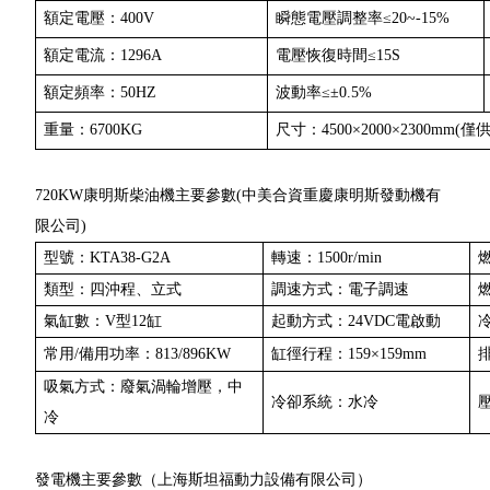
額定電壓：400V
瞬態電壓調整率≤20~-15%
額定電流：1296A
電壓恢復時間≤15S
額定頻率：50HZ
波動率≤±0.5%
重量：6700KG
尺寸：4500×2000×2300mm(僅
720KW康明斯柴油機主要參數(中美合資重慶康明斯發動機有
限公司)
型號：KTA38-G2A
轉速：1500r/min
燃
類型：四沖程、立式
調速方式：電子調速
氣缸數：V型12缸
起動方式：24VDC電啟動
冷
常用/備用功率：813/896KW
缸徑行程：159×159mm
吸氣方式：廢氣渦輪增壓，中
冷卻系統：水冷
壓
冷
發電機主要參數（上海斯坦福動力設備有限公司）