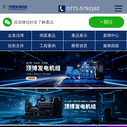
0771-5791162
+ 關注
添加微信好友了解產品
走進頂博
明星產品
產品展示
新聞中心
w13667715899
技術支持
工程案例
榮譽資質
服務跟蹤
康明斯柴油發電機組
珀金斯發電機組
沃爾沃發電機組
靜音發電機組
濰柴發電機組
上柴發電機組
玉柴發電機組