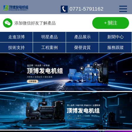
0771-5791162
+ 關注
添加微信好友了解產品
走進頂博
明星產品
產品展示
新聞中心
w13667715899
技術支持
工程案例
榮譽資質
服務跟蹤
康明斯柴油發電機組
珀金斯發電機組
沃爾沃發電機組
靜音發電機組
濰柴發電機組
上柴發電機組
玉柴發電機組