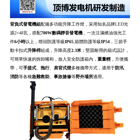
背負式發電機組
配備多功能升降工作燈，采用知名品牌LED光
源2×48瓦，搭配
700W數碼靜音發電機
，一次注滿燃油強光工
作
6小時
以上，燈頭防護等級
IP65
,箱體防護等級
IP54
，三節手
動卡扣式
升降桿
組成，升降高度
2.3米
；堅固耐用的箱式設計，
可簡單快速的拆卸嘴和，放入安全防護箱內，
重量輕
，方便攜
帶，可
手提式
、
拖行
、
肩背式燈
多種攜帶方式，適用于
防汛
、
消防
等各種
急難救助
、
事故搶修
等
野外場所
適用。