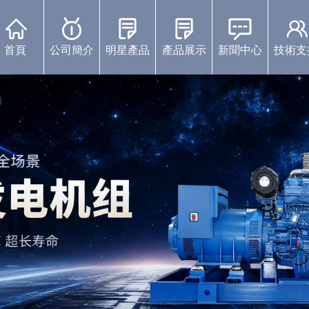
首頁
公司簡介
明星產品
產品展示
新聞中心
技術支
康明斯柴油發電機組
珀金斯發電機組
沃爾沃發電機組
靜音發電機組
濰柴發電機組
上柴發電機組
玉柴發電機組
中標通知書
視頻展示
企業動態