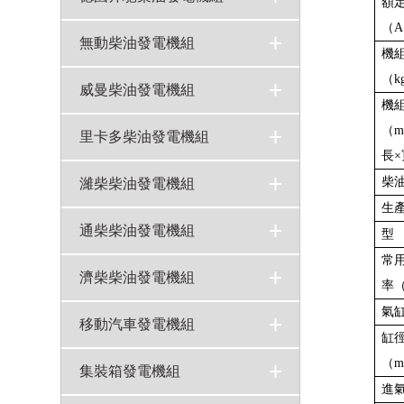
額
（
奔馳發電機組
480KW奔馳柴油發電機組12V1600G10F技術規格參數
200kw奔馳柴油發電機組MTU型號6R1600G10F規格技術參數
300KW德國MTU奔馳柴油發電機組8V1600G20F柴油機技術參數
>
>
>
>
無動柴油發電機組
機
（k
無動發電機組
300KW無動柴油發電機組技術參數WD145TAD30
250KW無動柴油發電機組技術參數WD135TAD28
200KW無動柴油發電機組技術參數WD129TAD23
>
>
>
>
威曼柴油發電機組
機
（m
威曼柴油發電機組
280KW威曼（VMAN）柴油發電機組型號D11A技術參數
350KW威曼柴油發電機組D15A1技術參數規格
>
>
>
里卡多柴油發電機組
長×
里卡多多發電機組
500KW里卡多柴油發電機組型號TAD500GE技術參數
300KW里卡多柴油發電機組型號TAD300GE技術參數
>
>
>
柴
濰柴柴油發電機組
生
濰柴發電機組
100千瓦濰柴斯太爾柴油發電機組技術參數WD41524D01N
150KW濰柴發電機組R6113ZLD技術參數
120KW濰柴道依茨柴油發電機組WP6D152E200柴油機技術參數
200KW濰柴斯太爾柴油發電機組技術參數WD61546D01N
>
>
>
>
>
通柴柴油發電機組
型
常用
通柴發電機組
150KW南通股份柴油發電機組技術參數6135AZD
200KW南通股份柴油發電機組技術參數6135AZLD
>
>
>
濟柴柴油發電機組
率
氣
濟柴發電機組
400kw濟柴柴油發電機組G6190ZL技術參數
>
>
移動汽車發電機組
缸徑
（m
移動電源車
移動汽車發電機組
>
>
集裝箱發電機組
進