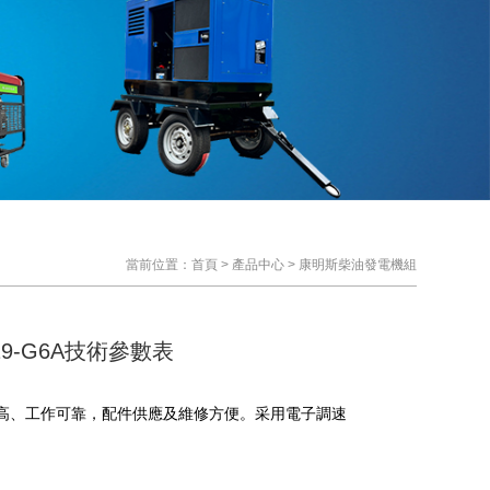
當前位置：
首頁
>
產品中心
>
康明斯柴油發電機組
9-G6A技術參數表
高、工作可靠，配件供應及維修方便。采用電子調速