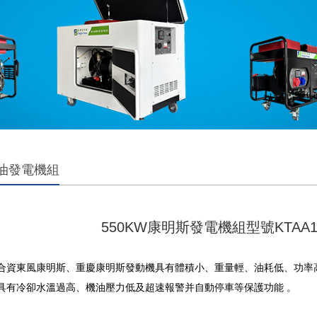
油發電機組
550KW康明斯發電機組型號KTAA1
合資東風康明斯、重慶康明斯發動機具有體積小、重量輕、油耗低、功率
具有冷卻水溫過高、機油壓力低及超速報警并自動停車等保護功能 。