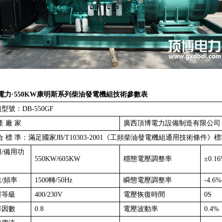
電力·550KW康明斯系列柴油發電機組技術參數表
型號：DB-550GF
產 廠 家
廣西頂博電力設備制造有限公司
合 標 準：滿足國家JB/T10303-2001《工頻柴油發電機組通用技術條件》
/備用功
550KW/605KW
穩態電壓調整率
±0.1
/頻率
1500轉/50Hz
瞬態電壓調整率
-4.6
壓等級
400/230V
電壓恢復時間
0S
率因數
0.8
電壓波動率
0.4%