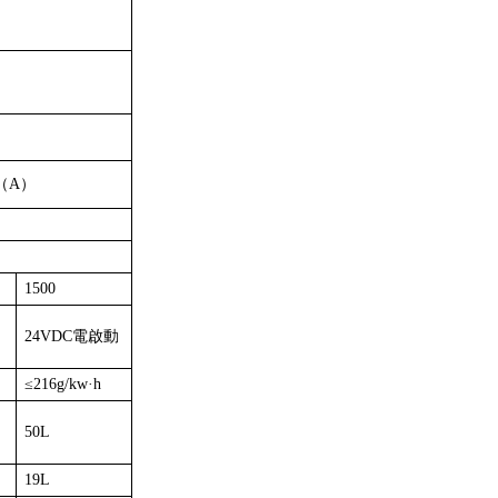
B（A）
1500
24VDC電啟動
≤216g/kw·h
50L
19L