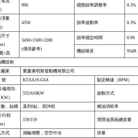
定電流
990
穩態頻率調整率
0.3%
A）
組凈重
4350
頻率波動率
0.3%
g）
組尺寸
頻率穩定時間
0.9S
3450×1500×2200
m）
(僅供參考)
機組噪音
95d
寬×高
油機技術
產廠家
重慶康明斯發動機有限公司
 號
KTAA19-G6A
額定轉速（RPM）
/備用功
555/610KW
啟動方式
（KW）
缸數、結構
直列6缸、四沖程
燃油消耗率
/行程
159/159
潤滑油系統總容量
m）
氣方式
渦輪增壓，空空中冷
排量