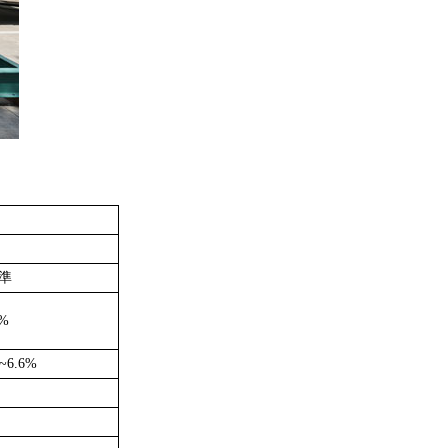
標準
6%
%~6.6%