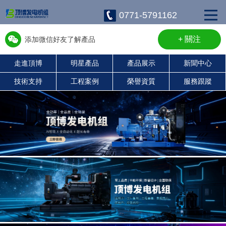
0771-5791162
+ 關注
添加微信好友了解產品
走進頂博
明星產品
產品展示
新聞中心
w13667715899
技術支持
工程案例
榮譽資質
服務跟蹤
康明斯柴油發電機組
珀金斯發電機組
沃爾沃發電機組
靜音發電機組
濰柴發電機組
上柴發電機組
玉柴發電機組