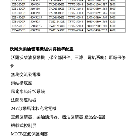
沃爾沃柴油發電機組供貨標準配置
沃爾沃柴油發動機（帶全部附件、三濾、電氣系統）原廠保修
卡
無刷交流發電機
鋼結構底座
風扇水箱冷卻系統
法蘭盤連軸器
24V啟動馬達和充電電機
空氣濾清器、柴油濾清器、機油濾清器 產品合格證
機載式控制屏
MCCB空氣保護開關