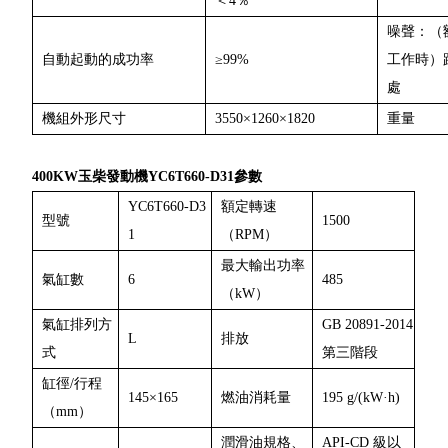
＜4％
噪聲：（
自動起動的成功率
≥99%
工作時）
處
機組外形尺寸
3550×1260×1820
重量
400KW玉柴發動機YC6T660-D31參數
YC6T660-D3
額定轉速
型號
1500
1
（RPM）
最大輸出功率
氣缸數
6
485
（kW）
氣缸排列方
GB 20891-2014
L
排放
式
第三階段
缸徑/行程
145×165
燃油消耗量
195 g/(kW·h)
（mm）
潤滑油規格、
API-CD 級以