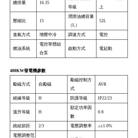
總排量
16.35
等級
上
潤滑油總容量
壓縮比
15
52L
（L）
進氣方式
增壓中冷
調速方式
電控
電控單體組
燃油系統
啟動方式
電起動
合泵
400KW發電機參數
勵磁控制方
勵磁方式
自勵磁
AVR
式
絕緣等級
H
防護等級
IP22/23
額定功率因
溫升等級
H
0.8
數
繞組節距
2/3
電壓調整率
≤±1.0%
電壓調整范