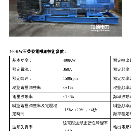
400KW玉柴發電機組技術參數：
基本功率：
400KW
額定輸出
額定電流：
360A
額定頻率
額定轉速：
1500rpm
額定功率
穩態電壓調整率
≤±1%
穩態頻率
電壓波動率
≤1.0%
頻率波動
瞬態電壓調整率及電壓穩
瞬態頻率
-15%~+20%，≤4秒
定時間
頻率穩定
線電壓波形正弦性畸變率
波形失真率
輸出電壓