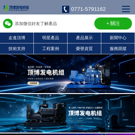
0771-5791162
+ 關注
添加微信好友了解產品
走進頂博
明星產品
產品展示
新聞中心
w13667715899
技術支持
工程案例
榮譽資質
服務跟蹤
康明斯柴油發電機組
珀金斯發電機組
沃爾沃發電機組
靜音發電機組
濰柴發電機組
上柴發電機組
玉柴發電機組