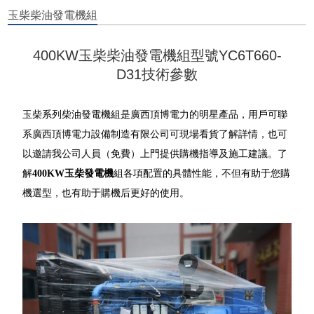
玉柴柴油發電機組
400KW玉柴柴油發電機組型號YC6T660-
D31技術參數
玉柴系列柴油發電機組是廣西頂博電力的明星產品，用戶可聯
系廣西頂博電力設備制造有限公司可現場看貨了解詳情，也可
以邀請我公司人員（免費）上門提供購機指導及施工建議。了
解
400KW玉柴發電機
組各項配置的具體性能，不但有助于您購
機選型，也有助于購機后更好的使用。