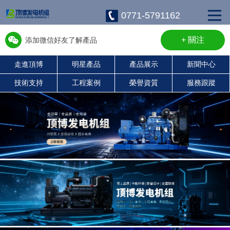
0771-5791162
+ 關注
添加微信好友了解產品
走進頂博
明星產品
產品展示
新聞中心
w13667715899
技術支持
工程案例
榮譽資質
服務跟蹤
康明斯柴油發電機組
珀金斯發電機組
沃爾沃發電機組
靜音發電機組
濰柴發電機組
上柴發電機組
玉柴發電機組