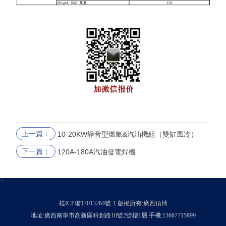
上一篇：
10-20KW靜音型燃氣&汽油機組（雙缸風冷）
下一篇：
120A-180A汽油發電焊機
?
桂ICP備17013264號-1
版權所有:廣西頂博
地址:廣西南寧市高新區科創路10號2號樓1層 手機:13667715899