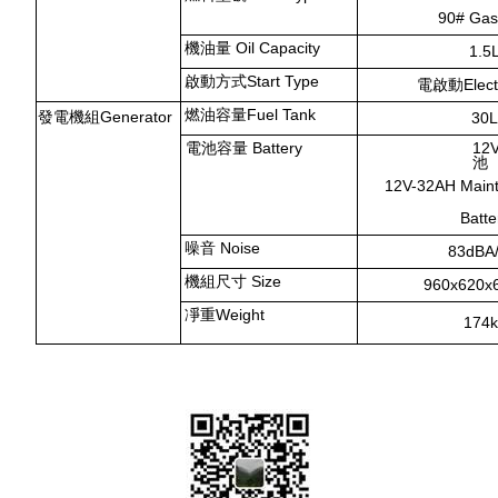
90# Gas
機油量 Oil Capacity
1.5
啟動方式Start Type
電啟動Electri
燃油容量Fuel Tank
發電機組Generator
30
電池容量 Battery
12V
池
12V-32
AH Main
Batte
噪音 Noise
83dBA
機組尺寸 Size
960x620
凈重Weight
174