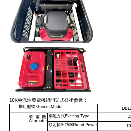
10KW汽油發電機組開架式技術參數：
機組型號 Genset Model
DB1
勵磁方式Exciting Type
發 電 機
A
Alternator
額定輸出功率Rated Power
1