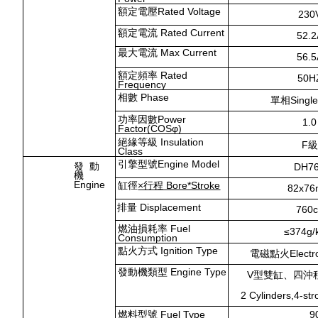
額定電壓Rated Voltage
230
額定電流 Rated Current
52.2
最大電流 Max Current
56.5
額定頻率 Rated
50H
Frequency
相數 Phase
單相Single
功率因數Power
1.0
Factor(
COS
φ)
絕緣等級 Insulation
F
級
Class
引擎型號Engine Model
發 動
DH7
機
Engine
缸徑
×行程 Bore*Stroke
82x7
排量 Displacement
760c
燃油損耗率 Fuel
≤374g/
Consumption
點火方式 Ignition Type
電磁點火Electroni
發動機類型 Engine Type
V
型雙缸、四沖
2 Cylinders,4-str
燃料型號 Fuel Type
9