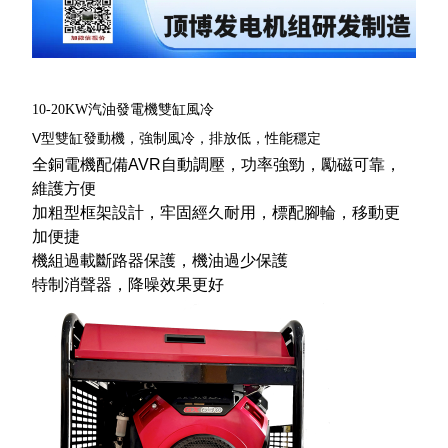
10-20KW汽油發電機雙缸風冷
V
型雙缸發動機，強制風冷，排放低，性能穩定
全銅電機配備AVR自動調壓，功率強勁，勵磁可靠，
維護方便
加粗型框架設計，牢固經久耐用，標配腳輪，移動更
加便捷
機組過載斷路器保護，機油過少保護
特制消聲器，降噪效果更好