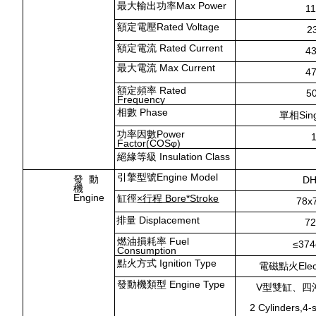
最大輸出功率Max Power
1
額定電壓Rated Voltage
2
額定電流 Rated Current
43
最大電流 Max Current
47
額定頻率 Rated
5
Frequency
相數 Phase
單相Sing
功率因數Power
Factor(
COS
φ)
絕緣等級 Insulation Class
引擎型號Engine Model
發 動
DH
機
Engine
缸徑
×行程 Bore*Stroke
78x
排量 Displacement
72
燃油損耗率 Fuel
≤374
Consumption
點火方式 Ignition Type
電磁點火Electro
發動機類型 Engine Type
V
型雙缸、四
2 Cylinders,4-