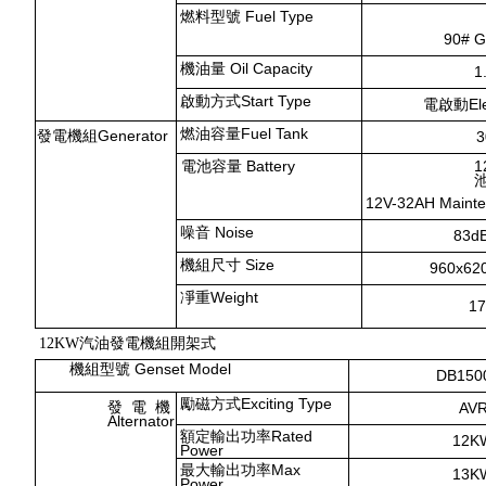
燃料型號 Fuel Type
90# G
機油量 Oil Capacity
1
啟動方式Start Type
電啟動Elect
燃油容量Fuel Tank
發電機組Generator
3
電池容量 Battery
1
12V-32
AH Mainte
噪音 Noise
83d
機組尺寸 Size
960x62
凈重Weight
17
12KW汽油發電機組開架式
機組型號 Genset Model
DB150
勵磁方式Exciting Type
發 電 機
AV
Alternator
額定輸出功率Rated
12K
Power
最大輸出功率Max
13K
Power