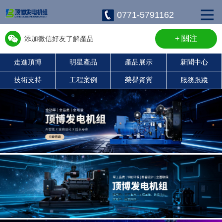
0771-5791162
+ 關注
添加微信好友了解產品
走進頂博
明星產品
產品展示
新聞中心
w13667715899
技術支持
工程案例
榮譽資質
服務跟蹤
康明斯柴油發電機組
珀金斯發電機組
沃爾沃發電機組
靜音發電機組
濰柴發電機組
上柴發電機組
玉柴發電機組