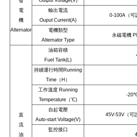
Output Voltage(V)
發
電
輸出電流
0-100A
（可調
機
Ouput Current(A)
Alternator
電機類型
永磁電機 PMG
Alternator Type
油箱容積
Fuel Tank(L)
持續運行時間Running
Time（H）
工作溫度 Running
-20
Temperature（℃)
自起電壓
45V-53V（可
直
Auto-start Voltage(V)
流
監控接口
油