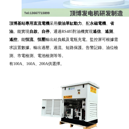
頂博
基站專用直流電機
采用
柴油單缸動力
、配
永磁電機
、
省
油
。能實現
自啟、自停
。通過RS485對油機實現
遙信
、
遙測
、
遙控
。能
恒流
、
恒壓
輸出給負載及電瓶充電。監控屏可根據需
求設置數據。輸出過壓、過流、短路保護。告警記錄、油位檢
測、市電檢測、電池檢測等等。
有100A、160A、200A供選擇。