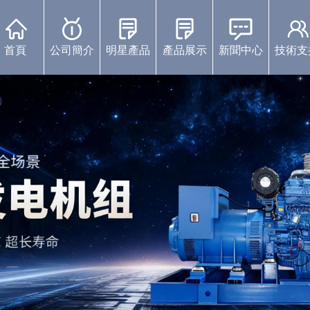
首頁
公司簡介
明星產品
產品展示
新聞中心
技術支
康明斯柴油發電機組
珀金斯發電機組
沃爾沃發電機組
靜音發電機組
濰柴發電機組
上柴發電機組
玉柴發電機組
中標通知書
視頻展示
企業動態