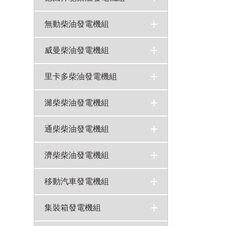
奔馳發電機組
480KW奔馳柴油發電機組12V1600G10F技術規格參數
200kw奔馳柴油發電機組MTU型號6R1600G10F規格技術參數
300KW德國MTU奔馳柴油發電機組8V1600G20F柴油機技術參數
>
>
>
>
無動柴油發電機組
無動發電機組
300KW無動柴油發電機組技術參數WD145TAD30
250KW無動柴油發電機組技術參數WD135TAD28
200KW無動柴油發電機組技術參數WD129TAD23
>
>
>
>
威曼柴油發電機組
威曼柴油發電機組
280KW威曼（VMAN）柴油發電機組型號D11A技術參數
350KW威曼柴油發電機組D15A1技術參數規格
>
>
>
里卡多柴油發電機組
里卡多多發電機組
500KW里卡多柴油發電機組型號TAD500GE技術參數
300KW里卡多柴油發電機組型號TAD300GE技術參數
>
>
>
濰柴柴油發電機組
濰柴發電機組
100千瓦濰柴斯太爾柴油發電機組技術參數WD41524D01N
150KW濰柴發電機組R6113ZLD技術參數
120KW濰柴道依茨柴油發電機組WP6D152E200柴油機技術參數
200KW濰柴斯太爾柴油發電機組技術參數WD61546D01N
>
>
>
>
>
通柴柴油發電機組
通柴發電機組
150KW南通股份柴油發電機組技術參數6135AZD
200KW南通股份柴油發電機組技術參數6135AZLD
>
>
>
濟柴柴油發電機組
濟柴發電機組
400kw濟柴柴油發電機組G6190ZL技術參數
>
>
移動汽車發電機組
移動電源車
移動汽車發電機組
>
>
集裝箱發電機組