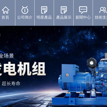
首頁
公司簡介
明星產品
產品展示
新聞中心
技術支
康明斯柴油發電機組
珀金斯發電機組
沃爾沃發電機組
靜音發電機組
濰柴發電機組
上柴發電機組
玉柴發電機組
中標通知書
視頻展示
企業動態