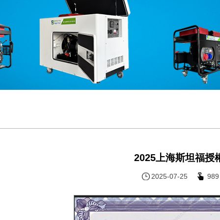
2025上海斯坦福授
2025-07-25
989